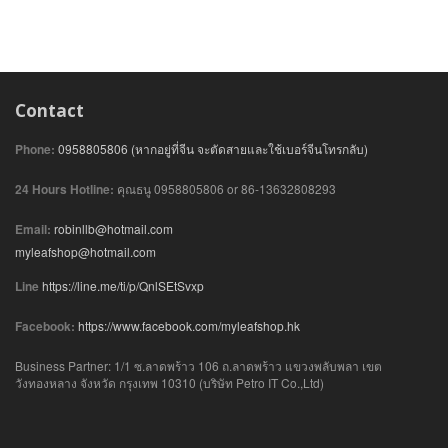
Contact
Phone:
0958805806 (หากอยู่ที่จีน จะตัดสายและใช้เบอร์จีนโทรกลับ)
24 Hours Hotline:
คุณธนู 0958805806 or 86-13632808293
Email:
robinllb@hotmail.com
myleafshop@hotmail.com
Line
https://line.me/ti/p/QnlSEtSvxp
Facebook:
https://www.facebook.com/myleafshop.hk
Business Partner: 1/1 ซ.ลาดพร้าว 106 ถ.ลาดพร้าว แขวงพลับพลา เขต
วังทองหลาง จังหวัด กรุงเทพ 10310 (บริษัท Petro IT Co.,Ltd)