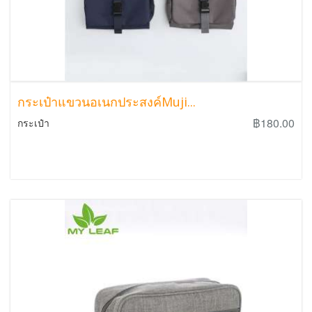
กระเป๋าแขวนอเนกประสงค์Muji...
฿180.00
กระเป๋า