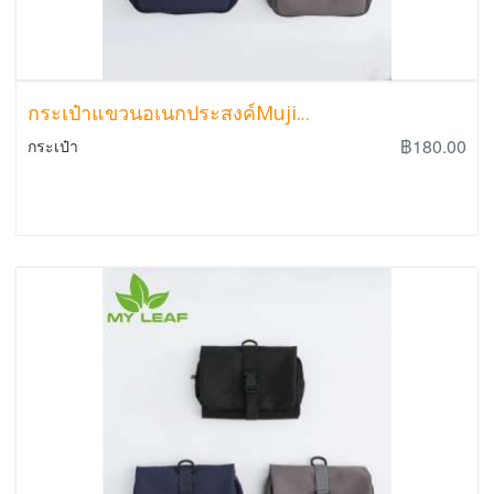
กระเป๋าแขวนอเนกประสงค์Muji...
฿180.00
กระเป๋า