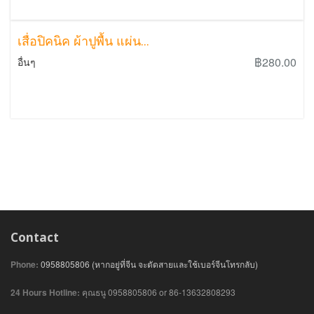
เสื่อปิคนิค ผ้าปูพื้น แผ่น...
฿280.00
อื่นๆ
Contact
Phone:
0958805806 (หากอยู่ที่จีน จะตัดสายและใช้เบอร์จีนโทรกลับ)
24 Hours Hotline:
คุณธนู 0958805806 or 86-13632808293