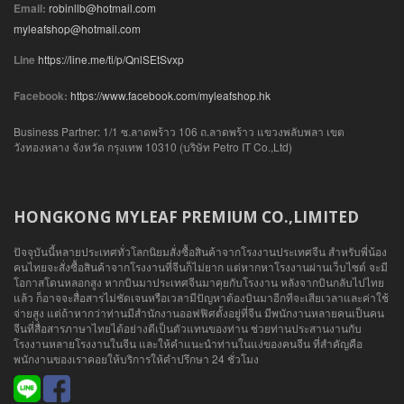
Email:
robinllb@hotmail.com
myleafshop@hotmail.com
Line
https://line.me/ti/p/QnlSEtSvxp
Facebook:
https://www.facebook.com/myleafshop.hk
Business Partner: 1/1 ซ.ลาดพร้าว 106 ถ.ลาดพร้าว แขวงพลับพลา เขต
วังทองหลาง จังหวัด กรุงเทพ 10310 (บริษัท Petro IT Co.,Ltd)
HONGKONG MYLEAF PREMIUM CO.,LIMITED
ปัจจุบันนี้หลายประเทศทั่วโลกนิยมสั่งซื้อสินค้าจากโรงงานประเทศจีน สำหรับพี่น้อง
คนไทยจะสั่งซื้อสินค้าจากโรงงานที่จีนก็ไม่ยาก แต่หากหาโรงงานผ่านเว็บไซต์ จะมี
โอกาสโดนหลอกสูง หากบินมาประเทศจีนมาคุยกับโรงงาน หลังจากบินกลับไปไทย
แล้ว ก็อาจจะสื่อสารไม่ชัดเจนหรือเวลามีปัญหาต้องบินมาอีกทีจะเสียเวลาและค่าใช้
จ่ายสูง แต่ถ้าหากว่าท่านมีสำนักงานออฟฟิศตั้งอยู่ที่จีน มีพนักงานหลายคนเป็นคน
จีนที่สื่อสารภาษาไทยได้อย่างดีเป็นตัวแทนของท่าน ช่วยท่านประสานงานกับ
โรงงานหลายโรงงานในจีน และให้คำแนะนำท่านในแง่ของคนจีน ที่สำคัญคือ
พนักงานของเราคอยให้บริการให้คำปรึกษา 24 ชั่วโมง