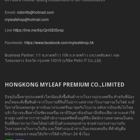
Email:
robinllb@hotmail.com
myleafshop@hotmail.com
Line
https://line.me/ti/p/QnlSEtSvxp
Facebook:
https://www.facebook.com/myleafshop.hk
Business Partner: 1/1 ซ.ลาดพร้าว 106 ถ.ลาดพร้าว แขวงพลับพลา เขต
วังทองหลาง จังหวัด กรุงเทพ 10310 (บริษัท Petro IT Co.,Ltd)
HONGKONG MYLEAF PREMIUM CO.,LIMITED
ปัจจุบันนี้หลายประเทศทั่วโลกนิยมสั่งซื้อสินค้าจากโรงงานประเทศจีน สำหรับพี่น้อง
คนไทยจะสั่งซื้อสินค้าจากโรงงานที่จีนก็ไม่ยาก แต่หากหาโรงงานผ่านเว็บไซต์ จะมี
โอกาสโดนหลอกสูง หากบินมาประเทศจีนมาคุยกับโรงงาน หลังจากบินกลับไปไทย
แล้ว ก็อาจจะสื่อสารไม่ชัดเจนหรือเวลามีปัญหาต้องบินมาอีกทีจะเสียเวลาและค่าใช้
จ่ายสูง แต่ถ้าหากว่าท่านมีสำนักงานออฟฟิศตั้งอยู่ที่จีน มีพนักงานหลายคนเป็นคน
จีนที่สื่อสารภาษาไทยได้อย่างดีเป็นตัวแทนของท่าน ช่วยท่านประสานงานกับ
โรงงานหลายโรงงานในจีน และให้คำแนะนำท่านในแง่ของคนจีน ที่สำคัญคือ
พนักงานของเราคอยให้บริการให้คำปรึกษา 24 ชั่วโมง