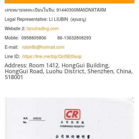
เลขหมายจดทะเบียนในจีน: 91440300MA5DNXTAXM
Legal Representative: LI LIUBIN (คุณธนู)
Website 2:
tanutrading.com
Mobile: 0958805806 86-13632808293
E-mail:
robinllb@hotmail.com
Line ID:
https://line.me/ti/p/QnlSEtSvxp
Address: Room 1412, HongGui Building,
HongGui Road, Luohu District, Shenzhen, China,
518001