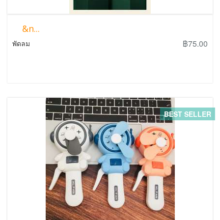
&n...
฿75.00
พัดลม
BEST SELLER