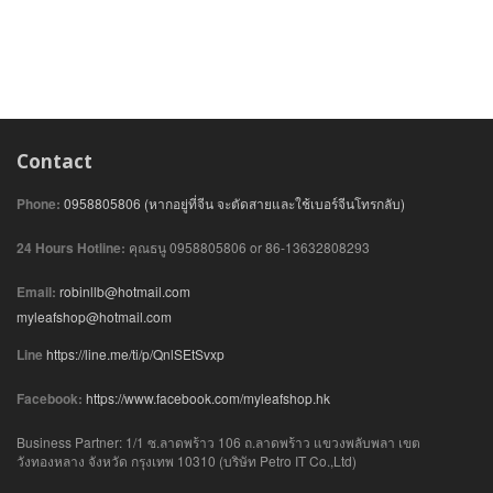
Contact
Phone:
0958805806 (หากอยู่ที่จีน จะตัดสายและใช้เบอร์จีนโทรกลับ)
24 Hours Hotline:
คุณธนู 0958805806 or 86-13632808293
Email:
robinllb@hotmail.com
myleafshop@hotmail.com
Line
https://line.me/ti/p/QnlSEtSvxp
Facebook:
https://www.facebook.com/myleafshop.hk
Business Partner: 1/1 ซ.ลาดพร้าว 106 ถ.ลาดพร้าว แขวงพลับพลา เขต
วังทองหลาง จังหวัด กรุงเทพ 10310 (บริษัท Petro IT Co.,Ltd)