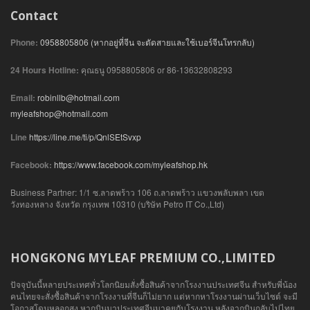
Contact
Phone:
0958805806 (หากอยู่ที่จีน จะตัดสายและใช้เบอร์จีนโทรกลับ)
24 Hours Hotline:
คุณธนู 0958805806 or 86-13632808293
Email:
robinllb@hotmail.com
myleafshop@hotmail.com
Line
https://line.me/ti/p/QnlSEtSvxp
Facebook:
https://www.facebook.com/myleafshop.hk
Business Partner: 1/1 ซ.ลาดพร้าว 106 ถ.ลาดพร้าว แขวงพลับพลา เขต
วังทองหลาง จังหวัด กรุงเทพ 10310 (บริษัท Petro IT Co.,Ltd)
HONGKONG MYLEAF PREMIUM CO.,LIMITED
ปัจจุบันนี้หลายประเทศทั่วโลกนิยมสั่งซื้อสินค้าจากโรงงานประเทศจีน สำหรับพี่น้อง
คนไทยจะสั่งซื้อสินค้าจากโรงงานที่จีนก็ไม่ยาก แต่หากหาโรงงานผ่านเว็บไซต์ จะมี
โอกาสโดนหลอกสูง หากบินมาประเทศจีนมาคุยกับโรงงาน หลังจากบินกลับไปไทย