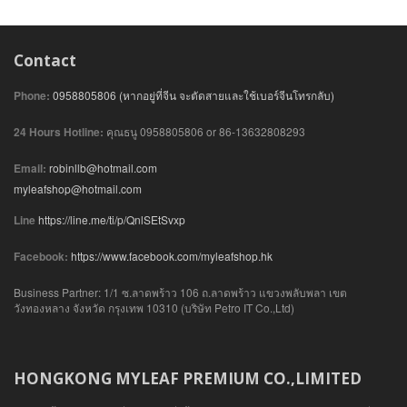
Contact
Phone:
0958805806 (หากอยู่ที่จีน จะตัดสายและใช้เบอร์จีนโทรกลับ)
24 Hours Hotline:
คุณธนู 0958805806 or 86-13632808293
Email:
robinllb@hotmail.com
myleafshop@hotmail.com
Line
https://line.me/ti/p/QnlSEtSvxp
Facebook:
https://www.facebook.com/myleafshop.hk
Business Partner: 1/1 ซ.ลาดพร้าว 106 ถ.ลาดพร้าว แขวงพลับพลา เขต
วังทองหลาง จังหวัด กรุงเทพ 10310 (บริษัท Petro IT Co.,Ltd)
HONGKONG MYLEAF PREMIUM CO.,LIMITED