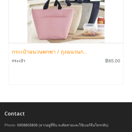
กระเป๋าฉนวนพกพา / ถุงฉนวนก...
฿85.00
กระเป๋า
Contact
Phone:
0958805806 (หากอยู่ที่จีน จะตัดสายและใช้เบอร์จีนโทรกลับ)