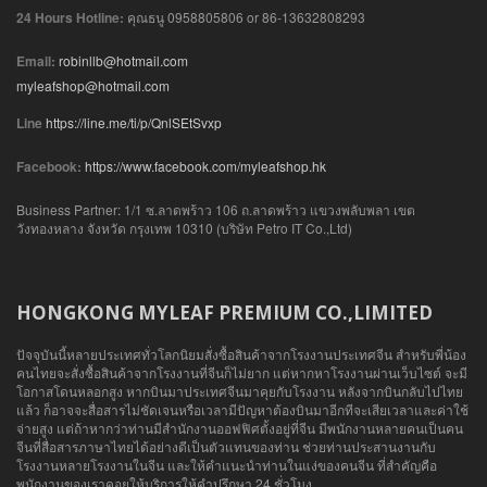
24 Hours Hotline:
คุณธนู 0958805806 or 86-13632808293
Email:
robinllb@hotmail.com
myleafshop@hotmail.com
Line
https://line.me/ti/p/QnlSEtSvxp
Facebook:
https://www.facebook.com/myleafshop.hk
Business Partner: 1/1 ซ.ลาดพร้าว 106 ถ.ลาดพร้าว แขวงพลับพลา เขต
วังทองหลาง จังหวัด กรุงเทพ 10310 (บริษัท Petro IT Co.,Ltd)
HONGKONG MYLEAF PREMIUM CO.,LIMITED
ปัจจุบันนี้หลายประเทศทั่วโลกนิยมสั่งซื้อสินค้าจากโรงงานประเทศจีน สำหรับพี่น้อง
คนไทยจะสั่งซื้อสินค้าจากโรงงานที่จีนก็ไม่ยาก แต่หากหาโรงงานผ่านเว็บไซต์ จะมี
โอกาสโดนหลอกสูง หากบินมาประเทศจีนมาคุยกับโรงงาน หลังจากบินกลับไปไทย
แล้ว ก็อาจจะสื่อสารไม่ชัดเจนหรือเวลามีปัญหาต้องบินมาอีกทีจะเสียเวลาและค่าใช้
จ่ายสูง แต่ถ้าหากว่าท่านมีสำนักงานออฟฟิศตั้งอยู่ที่จีน มีพนักงานหลายคนเป็นคน
จีนที่สื่อสารภาษาไทยได้อย่างดีเป็นตัวแทนของท่าน ช่วยท่านประสานงานกับ
โรงงานหลายโรงงานในจีน และให้คำแนะนำท่านในแง่ของคนจีน ที่สำคัญคือ
พนักงานของเราคอยให้บริการให้คำปรึกษา 24 ชั่วโมง