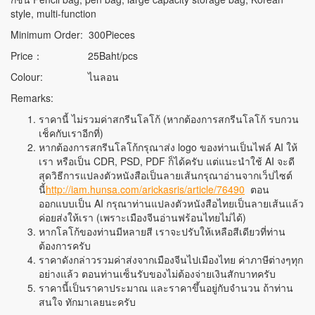
style, multi-function
Minimum Order: 300Pieces
Price： 25Baht/pcs
Colour: ไนลอน
Remarks:
ราคานี้ ไม่รวมค่าสกรีนโลโก้ (หากต้องการสกรีนโลโก้ รบกวน
เช็คกับเราอีกที่)
หากต้องการสกรีนโลโก้กรุณาส่ง logo ของท่านเป็นไฟล์ AI ให้
เรา หรือเป็น CDR, PSD, PDF ก็ได้ครับ แต่แนะนำใช้ AI จะดี
สุดวิธีการแปลงตัวหนังสือเป็นลายเส้นกรุณาอ่านจากเว็ปไซต์
นี้
http://iam.hunsa.com/arickasris/article/76490
ตอน
ออกแบบเป็น AI กรุณาท่านแปลงตัวหนังสือไทยเป็นลายเส้นแล้ว
ค่อยส่งให้เรา (เพราะเมืองจีนอ่านฟร้อนไทยไม่ได้)
หากโลโก้ของท่านมีหลายสี เราจะปรับให้เหลือสีเดียวที่ท่าน
ต้องการครับ
ราคาดังกล่าวรวมค่าส่งจากเมืองจีนไปเมืองไทย ค่าภาษีต่างๆทุก
อย่างแล้ว ตอนท่านเซ็นรับของไม่ต้องจ่ายเงินสักบาทครับ
ราคานี้เป็นราคาประมาณ และราคาขึ้นอยู่กับจำนวน ถ้าท่าน
สนใจ ทักมาเลยนะครับ