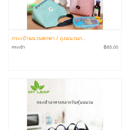
กระเป๋าฉนวนพกพา / ถุงฉนวนก...
฿85.00
กระเป๋า