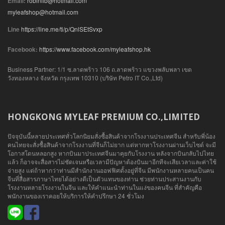
Email:
robinllb@hotmail.com
myleafshop@hotmail.com
Line
https://line.me/ti/p/QnlSEtSvxp
Facebook:
https://www.facebook.com/myleafshop.hk
Business Partner: 1/1 ซ.ลาดพร้าว 106 ถ.ลาดพร้าว แขวงพลับพลา เขต
วังทองหลาง จังหวัด กรุงเทพ 10310 (บริษัท Petro IT Co.,Ltd)
HONGKONG MYLEAF PREMIUM CO.,LIMITED
ปัจจุบันนี้หลายประเทศทั่วโลกนิยมสั่งซื้อสินค้าจากโรงงานประเทศจีน สำหรับพี่น้อง
คนไทยจะสั่งซื้อสินค้าจากโรงงานที่จีนก็ไม่ยาก แต่หากหาโรงงานผ่านเว็บไซต์ จะมี
โอกาสโดนหลอกสูง หากบินมาประเทศจีนมาคุยกับโรงงาน หลังจากบินกลับไปไทย
แล้ว ก็อาจจะสื่อสารไม่ชัดเจนหรือเวลามีปัญหาต้องบินมาอีกทีจะเสียเวลาและค่าใช้
จ่ายสูง แต่ถ้าหากว่าท่านมีสำนักงานออฟฟิศตั้งอยู่ที่จีน มีพนักงานหลายคนเป็นคน
จีนที่สื่อสารภาษาไทยได้อย่างดีเป็นตัวแทนของท่าน ช่วยท่านประสานงานกับ
โรงงานหลายโรงงานในจีน และให้คำแนะนำท่านในแง่ของคนจีน ที่สำคัญคือ
พนักงานของเราคอยให้บริการให้คำปรึกษา 24 ชั่วโมง