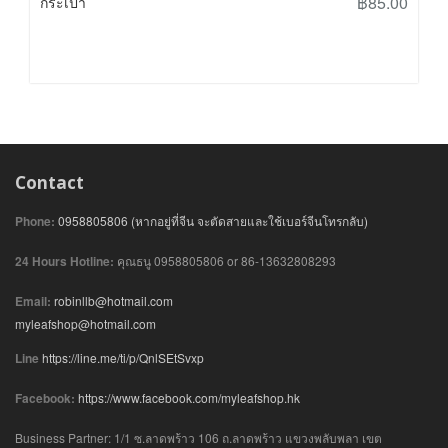
฿85.00
กระเป๋า
Contact
Phone:
0958805806 (หากอยู่ที่จีน จะตัดสายและใช้เบอร์จีนโทรกลับ)
24 Hours Hotline:
คุณธนู 0958805806 or 86-13632808293
Email:
robinllb@hotmail.com
myleafshop@hotmail.com
Line
https://line.me/ti/p/QnlSEtSvxp
Facebook:
https://www.facebook.com/myleafshop.hk
Business Partner: 1/1 ซ.ลาดพร้าว 106 ถ.ลาดพร้าว แขวงพลับพลา เขต