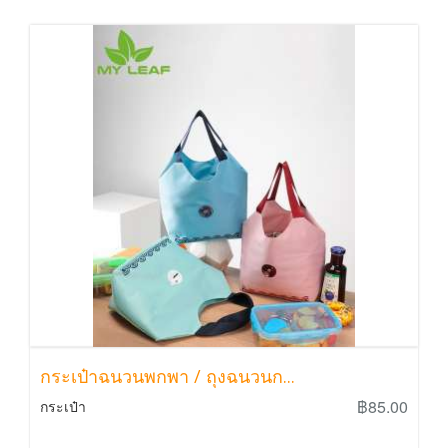
กระเป๋าฉนวนพกพา / ถุงฉนวนก...
฿85.00
กระเป๋า