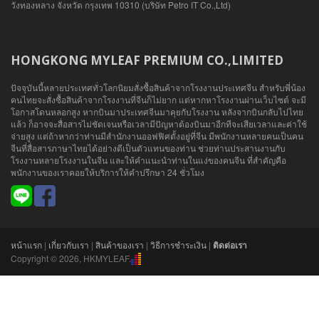
วังทองหลาง จังหวัด กรุงเทพ 10310 (บริษัท Petro IT Co.,Ltd)
HONGKONG MYLEAF PREMIUM CO.,LIMITED
ปัจจุบันนี้หลายประเทศทั่วโลกนิยมสั่งซื้อสินค้าจากโรงงานประเทศจีน สำหรับพี่น้อง
คนไทยจะสั่งซื้อสินค้าจากโรงงานที่จีนก็ไม่ยาก แต่หากหาโรงงานผ่านเว็บไซต์ จะมี
โอกาสโดนหลอกสูง หากบินมาประเทศจีนมาคุยกับโรงงาน หลังจากบินกลับไปไทย
แล้ว ก็อาจจะสื่อสารไม่ชัดเจนหรือเวลามีปัญหาต้องบินมาอีกทีจะเสียเวลาและค่าใช้
จ่ายสูง แต่ถ้าหากว่าท่านมีสำนักงานออฟฟิศตั้งอยู่ที่จีน มีพนักงานหลายคนเป็นคน
จีนที่สื่อสารภาษาไทยได้อย่างดีเป็นตัวแทนของท่าน ช่วยท่านประสานงานกับ
โรงงานหลายโรงงานในจีน และให้คำแนะนำท่านในแง่ของคนจีน ที่สำคัญคือ
พนักงานของเราคอยให้บริการให้คำปรึกษา 24 ชั่วโมง
หน้าแรก
|
เกี่ยวกับเรา
|
สินค้าของเรา
|
วิธีการชำระเงิน
|
ติดต่อเรา
Copyright © 2026, HKMYLEAF.