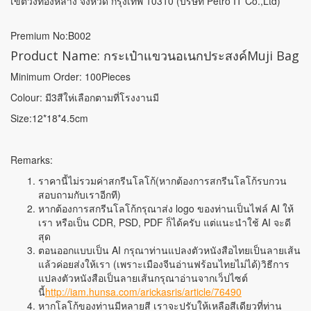
เขตวังทองหลาง จังหวัด กรุงเทพ 10310 (บริษัท Petro IT Co.,Ltd)
Premium No:B002
Product Name: กระเป๋าแขวนอเนกประสงค์Muji Bag
Minimum Order: 100Pieces
Colour: มี3สีให่เลือกตามที่โรงงานมี
Size:12*18*4.5cm
Remarks:
ราคานี้ไม่รวมค่าสกรีนโลโก้(หากต้องการสกรีนโลโก้รบกวน
สอบถามกับเราอีกที)
หากต้องการสกรีนโลโก้กรุณาส่ง logo ของท่านเป็นไฟล์ AI ให้
เรา หรือเป็น CDR, PSD, PDF ก็ได้ครับ แต่แนะนำใช้ AI จะดี
สุด
ตอนออกแบบเป็น AI กรุณาท่านแปลงตัวหนังสือไทยเป็นลายเส้น
แล้วค่อยส่งให้เรา (เพราะเมืองจีนอ่านฟร้อนไทยไม่ได้)วิธีการ
แปลงตัวหนังสือเป็นลายเส้นกรุณาอ่านจากเว็ปไซต์
นี้
http://iam.hunsa.com/arickasris/article/76490
หากโลโก้ของท่านมีหลายสี เราจะปรับให้เหลือสีเดียวที่ท่าน