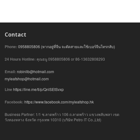
Contact
Phone:
0958805806 (หากอยู่ที่จีน จะตัดสายและใช้เบอร์จีนโทรกลับ)
24 Hours Hotline:
คุณธนู 0958805806 or 86-13632808293
Email:
robinllb@hotmail.com
myleafshop@hotmail.com
Line
https://line.me/ti/p/QnlSEtSvxp
Facebook:
https://www.facebook.com/myleafshop.hk
Business Partner: 1/1 ซ.ลาดพร้าว 106 ถ.ลาดพร้าว แขวงพลับพลา เขต
วังทองหลาง จังหวัด กรุงเทพ 10310 (บริษัท Petro IT Co.,Ltd)