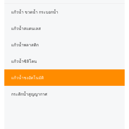
แก้วน้ำ ขวดน้ำ กระบอกน้ำ
แก้วน้ำสแตนเลส
แก้วน้ำพลาสติก
แก้วน้ำซิลิโคน
แก้วน้ำชงอัตโนมัติ
กระติกน้ำสูญญากาศ