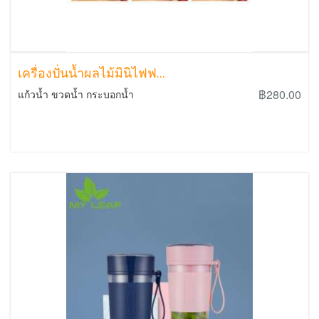
เครื่องปั่นน้ำผลไม้มินิไฟฟ...
฿280.00
แก้วน้ำ ขวดน้ำ กระบอกน้ำ