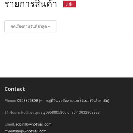
รายการสินค้า
0 ชิ้น
จัดเรียงตามวันที่ล่าสุด
Contact
Phone:
0958805806 (หากอยู่ที่จีน จะตัดสายและใช้เบอร์จีนโทรกลับ)
24 Hours Hotline:
คุณธนู 0958805806 or 86-13632808293
Email:
robinllb@hotmail.com
myleafshop@hotmail.com