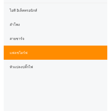
ไอที อิเล็คทรอนิกส์
ลำโพง
สายชาร์จ
แฟลชไดร์ฟ
หัวแปลงปลั๊กไฟ