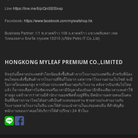
Line
https://line.me/ti/p/QnlSEtSvxp
Facebook:
https://www.facebook.com/myleafshop.hk
Business Partner: 1/1 ซ.ลาดพร้าว 106 ถ.ลาดพร้าว แขวงพลับพลา เขต
วังทองหลาง จังหวัด กรุงเทพ 10310 (บริษัท Petro IT Co.,Ltd)
HONGKONG MYLEAF PREMIUM CO.,LIMITED
ปัจจุบันนี้หลายประเทศทั่วโลกนิยมสั่งซื้อสินค้าจากโรงงานประเทศจีน สำหรับพี่น้อง
คนไทยจะสั่งซื้อสินค้าจากโรงงานที่จีนก็ไม่ยาก แต่หากหาโรงงานผ่านเว็บไซต์ จะมี
โอกาสโดนหลอกสูง หากบินมาประเทศจีนมาคุยกับโรงงาน หลังจากบินกลับไปไทย
แล้ว ก็อาจจะสื่อสารไม่ชัดเจนหรือเวลามีปัญหาต้องบินมาอีกทีจะเสียเวลาและค่าใช้
จ่ายสูง แต่ถ้าหากว่าท่านมีสำนักงานออฟฟิศตั้งอยู่ที่จีน มีพนักงานหลายคนเป็นคน
จีนที่สื่อสารภาษาไทยได้อย่างดีเป็นตัวแทนของท่าน ช่วยท่านประสานงานกับ
โรงงานหลายโรงงานในจีน และให้คำแนะนำท่านในแง่ของคนจีน ที่สำคัญคือ
พนักงานของเราคอยให้บริการให้คำปรึกษา 24 ชั่วโมง