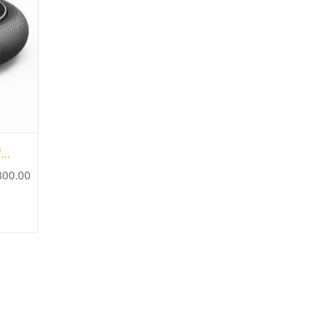
..
800.00