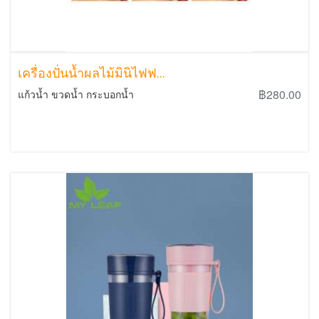
เครื่องปั่นน้ำผลไม้มินิไฟฟ...
฿280.00
แก้วน้ำ ขวดน้ำ กระบอกน้ำ