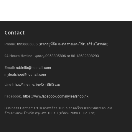
Contact
Phone:
0958805806 (หากอยู่ที่จีน จะตัดสายและใช้เบอร์จีนโทรกลับ)
24 Hours Hotline:
คุณธนู 0958805806 or 86-13632808293
Email:
robinllb@hotmail.com
myleafshop@hotmail.com
Line
https://line.me/ti/p/QnlSEtSvxp
Facebook:
https://www.facebook.com/myleafshop.hk
Business Partner: 1/1 ซ.ลาดพร้าว 106 ถ.ลาดพร้าว แขวงพลับพลา เขต
วังทองหลาง จังหวัด กรุงเทพ 10310 (บริษัท Petro IT Co.,Ltd)