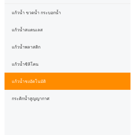
แก้วน้ำ ขวดน้ำ กระบอกน้ำ
แก้วน้ำสแตนเลส
แก้วน้ำพลาสติก
แก้วน้ำซิลิโคน
แก้วน้ำชงอัตโนมัติ
กระติกน้ำสูญญากาศ