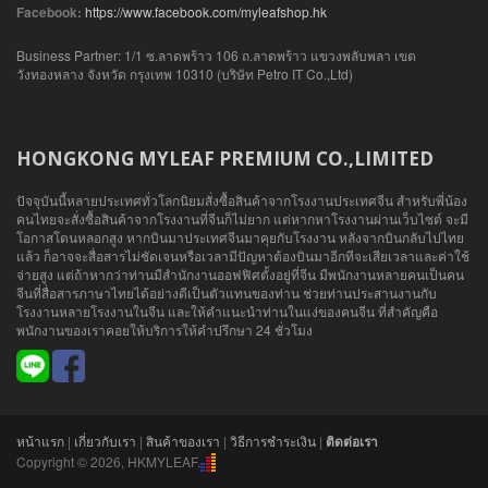
Facebook:
https://www.facebook.com/myleafshop.hk
Business Partner: 1/1 ซ.ลาดพร้าว 106 ถ.ลาดพร้าว แขวงพลับพลา เขต
วังทองหลาง จังหวัด กรุงเทพ 10310 (บริษัท Petro IT Co.,Ltd)
HONGKONG MYLEAF PREMIUM CO.,LIMITED
ปัจจุบันนี้หลายประเทศทั่วโลกนิยมสั่งซื้อสินค้าจากโรงงานประเทศจีน สำหรับพี่น้อง
คนไทยจะสั่งซื้อสินค้าจากโรงงานที่จีนก็ไม่ยาก แต่หากหาโรงงานผ่านเว็บไซต์ จะมี
โอกาสโดนหลอกสูง หากบินมาประเทศจีนมาคุยกับโรงงาน หลังจากบินกลับไปไทย
แล้ว ก็อาจจะสื่อสารไม่ชัดเจนหรือเวลามีปัญหาต้องบินมาอีกทีจะเสียเวลาและค่าใช้
จ่ายสูง แต่ถ้าหากว่าท่านมีสำนักงานออฟฟิศตั้งอยู่ที่จีน มีพนักงานหลายคนเป็นคน
จีนที่สื่อสารภาษาไทยได้อย่างดีเป็นตัวแทนของท่าน ช่วยท่านประสานงานกับ
โรงงานหลายโรงงานในจีน และให้คำแนะนำท่านในแง่ของคนจีน ที่สำคัญคือ
พนักงานของเราคอยให้บริการให้คำปรึกษา 24 ชั่วโมง
หน้าแรก
|
เกี่ยวกับเรา
|
สินค้าของเรา
|
วิธีการชำระเงิน
|
ติดต่อเรา
Copyright © 2026, HKMYLEAF.