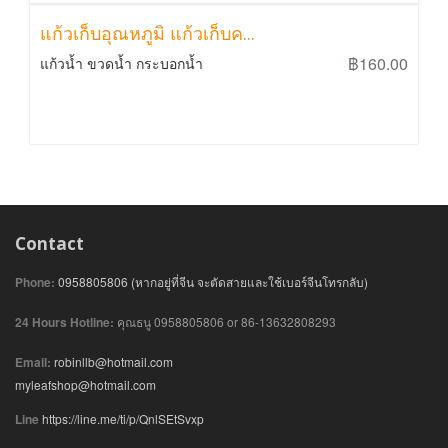
แก้วเก็บอุณหภูมิ แก้วเก็บค...
฿160.00
แก้วน้ำ ขวดน้ำ กระบอกน้ำ
Contact
Phone:
0958805806 (หากอยู่ที่จีน จะตัดสายและใช้เบอร์จีนโทรกลับ)
24 Hours Hotline:
คุณธนู 0958805806 or 86-13632808293
Email:
robinllb@hotmail.com
myleafshop@hotmail.com
Line
https://line.me/ti/p/QnlSEtSvxp