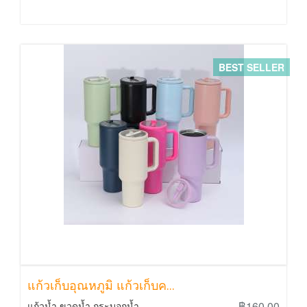
BEST SELLER
แก้วเก็บอุณหภูมิ แก้วเก็บค...
฿160.00
แก้วน้ำ ขวดน้ำ กระบอกน้ำ