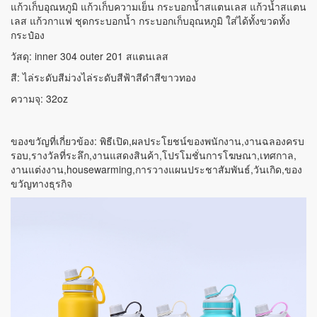
แก้วเก็บอุณหภูมิ แก้วเก็บความเย็น กระบอกน้ำสแตนเลส แก้วน้ำสแตน
เลส แก้วกาแฟ ชุดกระบอกน้ำ กระบอกเก็บอุณหภูมิ ใส่ได้ทั้งขวดทั้ง
กระป๋อง
วัสดุ: inner 304 outer 201 สแตนเลส
สี: ไล่ระดับสีม่วงไล่ระดับสีฟ้าสีดำสีขาวทอง
ความจุ: 32oz
ของขวัญที่เกี่ยวข้อง: พิธีเปิด,ผลประโยชน์ของพนักงาน,งานฉลองครบ
รอบ,รางวัลที่ระลึก,งานแสดงสินค้า,โปรโมชั่นการโฆษณา,เทศกาล,
งานแต่งงาน,housewarming,การวางแผนประชาสัมพันธ์,วันเกิด,ของ
ขวัญทางธุรกิจ