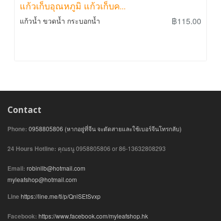
แก้วเก็บอุณหภูมิ แก้วเก็บค...
฿115.00
แก้วน้ำ ขวดน้ำ กระบอกน้ำ
Contact
Phone:
0958805806 (หากอยู่ที่จีน จะตัดสายและใช้เบอร์จีนโทรกลับ)
24 Hours Hotline:
คุณธนู 0958805806 or 86-13632808293
Email:
robinllb@hotmail.com
myleafshop@hotmail.com
Line
https://line.me/ti/p/QnlSEtSvxp
Facebook:
https://www.facebook.com/myleafshop.hk