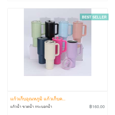
BEST SELLER
แก้วเก็บอุณหภูมิ แก้วเก็บค...
฿160.00
แก้วน้ำ ขวดน้ำ กระบอกน้ำ