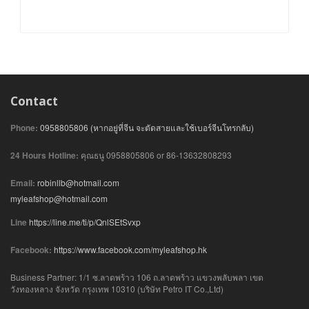
Contact
Phone:
0958805806 (หากอยู่ที่จีน จะตัดสายและใช้เบอร์จีนโทรกลับ)
24 Hours Hotline:
คุณธนู 0958805806 or 86-13632808293
Email:
robinllb@hotmail.com
myleafshop@hotmail.com
Line
https://line.me/ti/p/QnlSEtSvxp
Facebook:
https://www.facebook.com/myleafshop.hk
Business Partner: 1/1 ซ.ลาดพร้าว 106 ถ.ลาดพร้าว แขวงพลับพลา เขต
วังทองหลาง จังหวัด กรุงเทพ 10310 (บริษัท Petro IT Co.,Ltd)