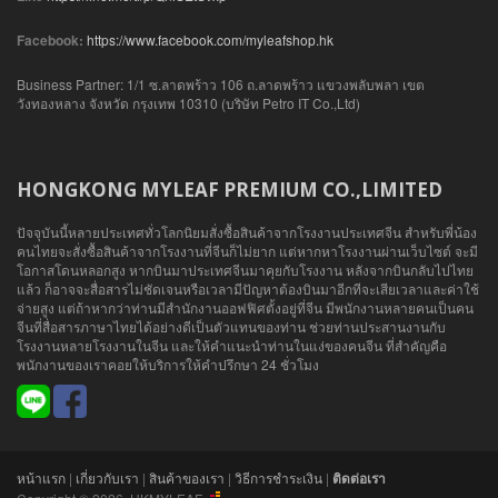
Facebook:
https://www.facebook.com/myleafshop.hk
Business Partner: 1/1 ซ.ลาดพร้าว 106 ถ.ลาดพร้าว แขวงพลับพลา เขต
วังทองหลาง จังหวัด กรุงเทพ 10310 (บริษัท Petro IT Co.,Ltd)
HONGKONG MYLEAF PREMIUM CO.,LIMITED
ปัจจุบันนี้หลายประเทศทั่วโลกนิยมสั่งซื้อสินค้าจากโรงงานประเทศจีน สำหรับพี่น้อง
คนไทยจะสั่งซื้อสินค้าจากโรงงานที่จีนก็ไม่ยาก แต่หากหาโรงงานผ่านเว็บไซต์ จะมี
โอกาสโดนหลอกสูง หากบินมาประเทศจีนมาคุยกับโรงงาน หลังจากบินกลับไปไทย
แล้ว ก็อาจจะสื่อสารไม่ชัดเจนหรือเวลามีปัญหาต้องบินมาอีกทีจะเสียเวลาและค่าใช้
จ่ายสูง แต่ถ้าหากว่าท่านมีสำนักงานออฟฟิศตั้งอยู่ที่จีน มีพนักงานหลายคนเป็นคน
จีนที่สื่อสารภาษาไทยได้อย่างดีเป็นตัวแทนของท่าน ช่วยท่านประสานงานกับ
โรงงานหลายโรงงานในจีน และให้คำแนะนำท่านในแง่ของคนจีน ที่สำคัญคือ
พนักงานของเราคอยให้บริการให้คำปรึกษา 24 ชั่วโมง
หน้าแรก
|
เกี่ยวกับเรา
|
สินค้าของเรา
|
วิธีการชำระเงิน
|
ติดต่อเรา