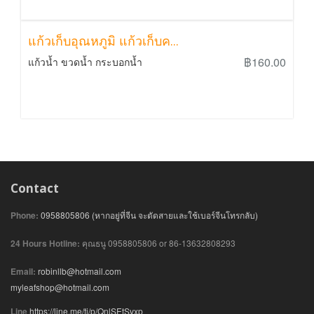
แก้วเก็บอุณหภูมิ แก้วเก็บค...
฿160.00
แก้วน้ำ ขวดน้ำ กระบอกน้ำ
Contact
Phone:
0958805806 (หากอยู่ที่จีน จะตัดสายและใช้เบอร์จีนโทรกลับ)
24 Hours Hotline:
คุณธนู 0958805806 or 86-13632808293
Email:
robinllb@hotmail.com
myleafshop@hotmail.com
Line
https://line.me/ti/p/QnlSEtSvxp