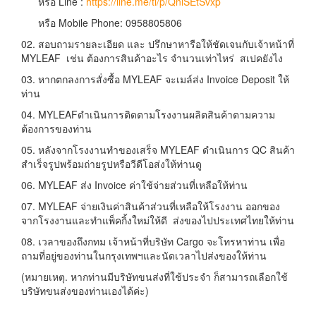
หรือ Line :
https://line.me/ti/p/QnlSEtSvxp
หรือ Mobile Phone: 0958805806
02. สอบถามรายละเอียด และ ปรึกษาหารือให้ชัดเจนกับเจ้าหน้าที่
MYLEAF เช่น ต้องการสินค้าอะไร จำนวนเท่าไหร่ สเปคยังไง
03. หากตกลงการสั่งซื้อ MYLEAF จะเมล์ส่ง Invoice Deposit ให้
ท่าน
04. MYLEAFดำเนินการติดตามโรงงานผลิตสินค้าตามความ
ต้องการของท่าน
05. หลังจากโรงงานทำของเสร็จ MYLEAF ดำเนินการ QC สินค้า
สำเร็จรูปพร้อมถ่ายรูปหรือวีดีโอส่งให้ท่านดู
06. MYLEAF ส่ง Invoice ค่าใช้จ่ายส่วนที่เหลือให้ท่าน
07. MYLEAF จ่ายเงินค่าสินค้าส่วนที่เหลือให้โรงงาน ออกของ
จากโรงงานและทำแพ็คกิ้งใหม่ให้ดี ส่งของไปประเทศไทยให้ท่าน
08. เวลาของถึงกทม เจ้าหน้าที่บริษัท Cargo จะโทรหาท่าน เพื่อ
ถามที่อยู่ของท่านในกรุงเทพฯและนัดเวลาไปส่งของให้ท่าน
(หมายเหตุ. หากท่านมีบริษัทขนส่งที่ใช้ประจำ ก็สามารถเลือกใช้
บริษัทขนส่งของท่านเองได้ค่ะ)