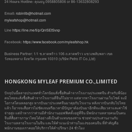
24 Hours Hotline:
คุณธนู 0958805806 or 86-13632808293
Email:
robinllb@hotmail.com
myleafshop@hotmail.com
Line
https://line.me/ti/p/QnlSEtSvxp
Facebook:
https://www.facebook.com/myleafshop.hk
Business Partner: 1/1 ซ.ลาดพร้าว 106 ถ.ลาดพร้าว แขวงพลับพลา เขต
วังทองหลาง จังหวัด กรุงเทพ 10310 (บริษัท Petro IT Co.,Ltd)
HONGKONG MYLEAF PREMIUM CO.,LIMITED
ปัจจุบันนี้หลายประเทศทั่วโลกนิยมสั่งซื้อสินค้าจากโรงงานประเทศจีน สำหรับพี่น้อง
คนไทยจะสั่งซื้อสินค้าจากโรงงานที่จีนก็ไม่ยาก แต่หากหาโรงงานผ่านเว็บไซต์ จะมี
โอกาสโดนหลอกสูง หากบินมาประเทศจีนมาคุยกับโรงงาน หลังจากบินกลับไปไทย
แล้ว ก็อาจจะสื่อสารไม่ชัดเจนหรือเวลามีปัญหาต้องบินมาอีกทีจะเสียเวลาและค่าใช้
จ่ายสูง แต่ถ้าหากว่าท่านมีสำนักงานออฟฟิศตั้งอยู่ที่จีน มีพนักงานหลายคนเป็นคน
จีนที่สื่อสารภาษาไทยได้อย่างดีเป็นตัวแทนของท่าน ช่วยท่านประสานงานกับ
โรงงานหลายโรงงานในจีน และให้คำแนะนำท่านในแง่ของคนจีน ที่สำคัญคือ
พนักงานของเราคอยให้บริการให้คำปรึกษา 24 ชั่วโมง