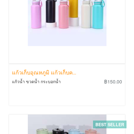
แก้วเก็บอุณหภูมิ แก้วเก็บค...
฿150.00
แก้วน้ำ ขวดน้ำ กระบอกน้ำ
BEST SELLER