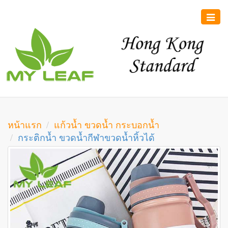
Toggle
naviga
หน้าแรก
แก้วน้ำ ขวดน้ำ กระบอกน้ำ
กระติกน้ำ ขวดน้ำกีฬาขวดน้ำหิ้วได้