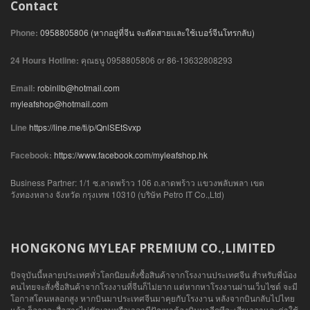
Contact
Phone:
0958805806 (หากอยู่ที่จีน จะตัดสายและใช้เบอร์จีนโทรกลับ)
24 Hours Hotline:
คุณธนู 0958805806 or 86-13632808293
Email:
robinllb@hotmail.com
myleafshop@hotmail.com
Line
https://line.me/ti/p/QnlSEtSvxp
Facebook:
https://www.facebook.com/myleafshop.hk
Business Partner: 1/1 ซ.ลาดพร้าว 106 ถ.ลาดพร้าว แขวงพลับพลา เขต
วังทองหลาง จังหวัด กรุงเทพ 10310 (บริษัท Petro IT Co.,Ltd)
HONGKONG MYLEAF PREMIUM CO.,LIMITED
ปัจจุบันนี้หลายประเทศทั่วโลกนิยมสั่งซื้อสินค้าจากโรงงานประเทศจีน สำหรับพี่น้อง
คนไทยจะสั่งซื้อสินค้าจากโรงงานที่จีนก็ไม่ยาก แต่หากหาโรงงานผ่านเว็บไซต์ จะมี
โอกาสโดนหลอกสูง หากบินมาประเทศจีนมาคุยกับโรงงาน หลังจากบินกลับไปไทย
แล้ว ก็อาจจะสื่อสารไม่ชัดเจนหรือเวลามีปัญหาต้องบินมาอีกทีจะเสียเวลาและค่าใช้