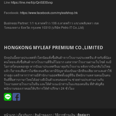
Line
https://line.me/ti/p/QnlSEtSvxp
Facebook:
https://www.facebook.com/myleafshop.hk
Business Partner: 1/1 ซ.ลาดพร้าว 106 ถ.ลาดพร้าว แขวงพลับพลา เขต
วังทองหลาง จังหวัด กรุงเทพ 10310 (บริษัท Petro IT Co.,Ltd)
HONGKONG MYLEAF PREMIUM CO.,LIMITED
ปัจจุบันนี้หลายประเทศทั่วโลกนิยมสั่งซื้อสินค้าจากโรงงานประเทศจีน สำหรับพี่น้อง
คนไทยจะสั่งซื้อสินค้าจากโรงงานที่จีนก็ไม่ยาก แต่หากหาโรงงานผ่านเว็บไซต์ จะมี
โอกาสโดนหลอกสูง หากบินมาประเทศจีนมาคุยกับโรงงาน หลังจากบินกลับไปไทย
แล้ว ก็อาจจะสื่อสารไม่ชัดเจนหรือเวลามีปัญหาต้องบินมาอีกทีจะเสียเวลาและค่าใช้
จ่ายสูง แต่ถ้าหากว่าท่านมีสำนักงานออฟฟิศตั้งอยู่ที่จีน มีพนักงานหลายคนเป็นคน
จีนที่สื่อสารภาษาไทยได้อย่างดีเป็นตัวแทนของท่าน ช่วยท่านประสานงานกับ
โรงงานหลายโรงงานในจีน และให้คำแนะนำท่านในแง่ของคนจีน ที่สำคัญคือ
พนักงานของเราคอยให้บริการให้คำปรึกษา 24 ชั่วโมง
หน้าแรก
|
เกี่ยวกับเรา
|
สินค้าของเรา
|
วิธีการชำระเงิน
|
ติดต่อเรา