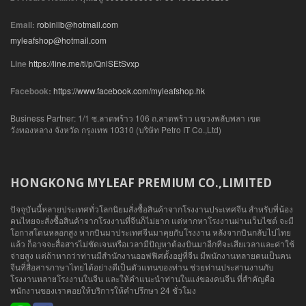
Email:
robinllb@hotmail.com
myleafshop@hotmail.com
Line
https://line.me/ti/p/QnlSEtSvxp
Facebook:
https://www.facebook.com/myleafshop.hk
Business Partner: 1/1 ซ.ลาดพร้าว 106 ถ.ลาดพร้าว แขวงพลับพลา เขต
วังทองหลาง จังหวัด กรุงเทพ 10310 (บริษัท Petro IT Co.,Ltd)
HONGKONG MYLEAF PREMIUM CO.,LIMITED
ปัจจุบันนี้หลายประเทศทั่วโลกนิยมสั่งซื้อสินค้าจากโรงงานประเทศจีน สำหรับพี่น้อง
คนไทยจะสั่งซื้อสินค้าจากโรงงานที่จีนก็ไม่ยาก แต่หากหาโรงงานผ่านเว็บไซต์ จะมี
โอกาสโดนหลอกสูง หากบินมาประเทศจีนมาคุยกับโรงงาน หลังจากบินกลับไปไทย
แล้ว ก็อาจจะสื่อสารไม่ชัดเจนหรือเวลามีปัญหาต้องบินมาอีกทีจะเสียเวลาและค่าใช้
จ่ายสูง แต่ถ้าหากว่าท่านมีสำนักงานออฟฟิศตั้งอยู่ที่จีน มีพนักงานหลายคนเป็นคน
จีนที่สื่อสารภาษาไทยได้อย่างดีเป็นตัวแทนของท่าน ช่วยท่านประสานงานกับ
โรงงานหลายโรงงานในจีน และให้คำแนะนำท่านในแง่ของคนจีน ที่สำคัญคือ
พนักงานของเราคอยให้บริการให้คำปรึกษา 24 ชั่วโมง