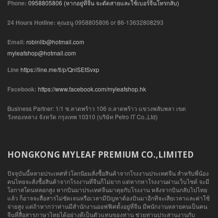
Phone:
0958805806 (หากอยู่ที่จีน จะตัดสายและใช้เบอร์จีนโทรกลับ)
24 Hours Hotline:
คุณธนู 0958805806 or 86-13632808293
Email:
robinllb@hotmail.com
myleafshop@hotmail.com
Line
https://line.me/ti/p/QnlSEtSvxp
Facebook:
https://www.facebook.com/myleafshop.hk
Business Partner: 1/1 ซ.ลาดพร้าว 106 ถ.ลาดพร้าว แขวงพลับพลา เขต
วังทองหลาง จังหวัด กรุงเทพ 10310 (บริษัท Petro IT Co.,Ltd)
HONGKONG MYLEAF PREMIUM CO.,LIMITED
ปัจจุบันนี้หลายประเทศทั่วโลกนิยมสั่งซื้อสินค้าจากโรงงานประเทศจีน สำหรับพี่น้อง
คนไทยจะสั่งซื้อสินค้าจากโรงงานที่จีนก็ไม่ยาก แต่หากหาโรงงานผ่านเว็บไซต์ จะมี
โอกาสโดนหลอกสูง หากบินมาประเทศจีนมาคุยกับโรงงาน หลังจากบินกลับไปไทย
แล้ว ก็อาจจะสื่อสารไม่ชัดเจนหรือเวลามีปัญหาต้องบินมาอีกทีจะเสียเวลาและค่าใช้
จ่ายสูง แต่ถ้าหากว่าท่านมีสำนักงานออฟฟิศตั้งอยู่ที่จีน มีพนักงานหลายคนเป็นคน
จีนที่สื่อสารภาษาไทยได้อย่างดีเป็นตัวแทนของท่าน ช่วยท่านประสานงานกับ