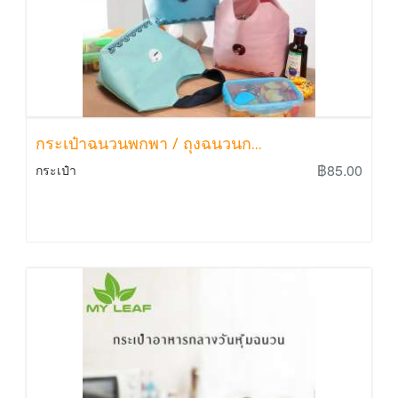
กระเป๋าฉนวนพกพา / ถุงฉนวนก...
฿85.00
กระเป๋า