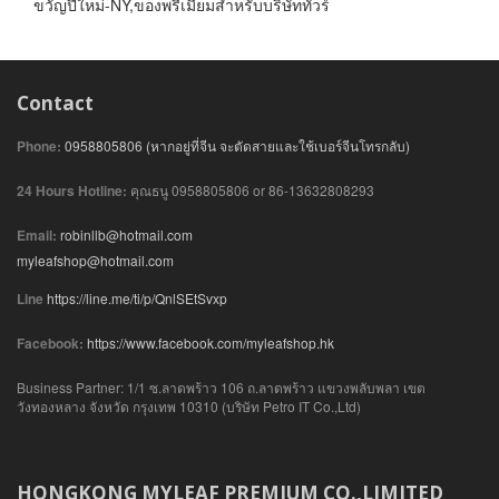
ขวัญปีใหม่-NY,ของพรีเมี่ยมสำหรับบริษัททัวร์
Contact
Phone:
0958805806 (หากอยู่ที่จีน จะตัดสายและใช้เบอร์จีนโทรกลับ)
24 Hours Hotline:
คุณธนู 0958805806 or 86-13632808293
Email:
robinllb@hotmail.com
myleafshop@hotmail.com
Line
https://line.me/ti/p/QnlSEtSvxp
Facebook:
https://www.facebook.com/myleafshop.hk
Business Partner: 1/1 ซ.ลาดพร้าว 106 ถ.ลาดพร้าว แขวงพลับพลา เขต
วังทองหลาง จังหวัด กรุงเทพ 10310 (บริษัท Petro IT Co.,Ltd)
HONGKONG MYLEAF PREMIUM CO.,LIMITED