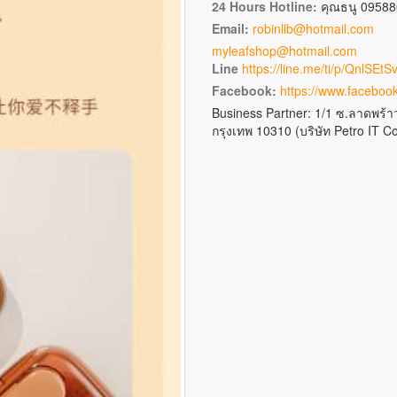
24 Hours Hotline:
คุณธนู 09588
Email:
robinllb@hotmail.com
myleafshop@hotmail.com
Line
https://line.me/ti/p/QnlSEtS
Facebook:
https://www.faceboo
Business Partner: 1/1 ซ.ลาดพร้
กรุงเทพ 10310 (บริษัท Petro IT Co