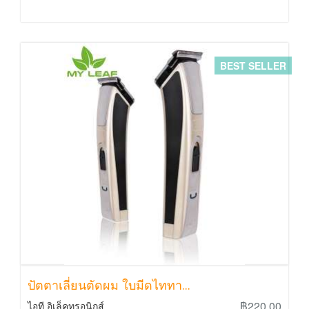
BEST SELLER
ปัตตาเลี่ยนตัดผม ใบมีดไททา...
฿220.00
ไอที อิเล็คทรอนิกส์