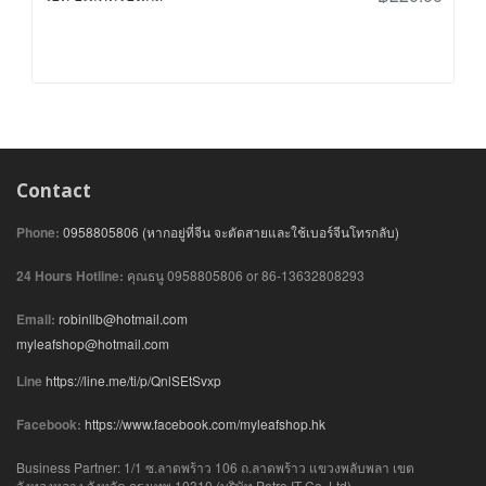
Contact
Phone:
0958805806 (หากอยู่ที่จีน จะตัดสายและใช้เบอร์จีนโทรกลับ)
24 Hours Hotline:
คุณธนู 0958805806 or 86-13632808293
Email:
robinllb@hotmail.com
myleafshop@hotmail.com
Line
https://line.me/ti/p/QnlSEtSvxp
Facebook:
https://www.facebook.com/myleafshop.hk
Business Partner: 1/1 ซ.ลาดพร้าว 106 ถ.ลาดพร้าว แขวงพลับพลา เขต
วังทองหลาง จังหวัด กรุงเทพ 10310 (บริษัท Petro IT Co.,Ltd)