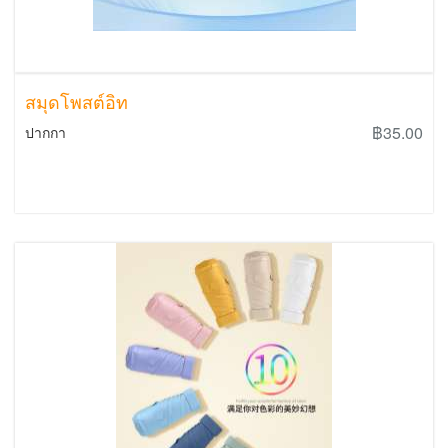
สมุดโพสต์อิท
฿35.00
ปากกา