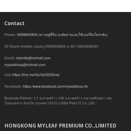
Contact
Phone:
0958805806 (หากอยู่ที่จีน จะตัดสายและใช้เบอร์จีนโทรกลับ)
24 Hours Hotline:
คุณธนู 0958805806 or 86-13632808293
Email:
robinllb@hotmail.com
myleafshop@hotmail.com
Line
https://line.me/ti/p/QnlSEtSvxp
Facebook:
https://www.facebook.com/myleafshop.hk
Business Partner: 1/1 ซ.ลาดพร้าว 106 ถ.ลาดพร้าว แขวงพลับพลา เขต
วังทองหลาง จังหวัด กรุงเทพ 10310 (บริษัท Petro IT Co.,Ltd)
HONGKONG MYLEAF PREMIUM CO.,LIMITED